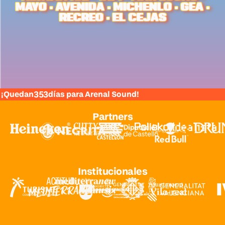
MAYO · AVENIDA · MICHENLO · GEA ·
RECREO · EL CEJAS
353
¡Quedan
días para Arenal Sound!
Partners
Institucionales