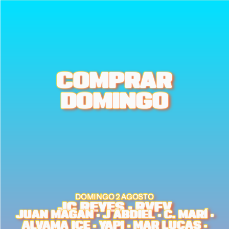
COMPRAR
DOMINGO
DOMINGO 2 AGOSTO
JC REYES · RVFV
JUAN MAGAN · J ABDIEL · C. MARÍ ·
ALVAMA ICE · YAPI · MAR LUCAS ·