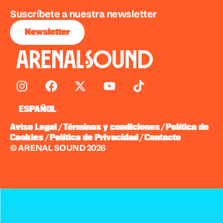
Suscríbete a nuestra newsletter
Newsletter
ESPAÑOL
/
/
Aviso Legal
Términos y condiciones
Política de
/
/
Cookies
Política de Privacidad
Contacto
© ARENAL SOUND 2026