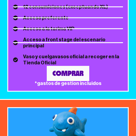
12 consumiciones (exceptuando XL)
Acceso preferente
Acceso a la tarima VIP
Acceso a front stage del escenario
principal
Vaso y cuelgavasos oficial a recoger en la
Tienda Oficial
COMPRAR
*gastos de gestion incluidos