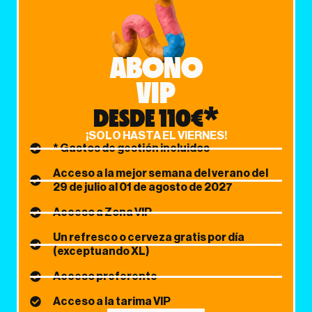
ABONO
VIP
DESDE 110€*
¡SOLO HASTA EL VIERNES!
* Gastos de gestión incluidos
Acceso a la mejor semana del verano del
29 de julio al 01 de agosto de 2027
Acceso a Zona VIP
Un refresco o cerveza gratis por día
(exceptuando XL)
Acceso preferente
Acceso a la tarima VIP